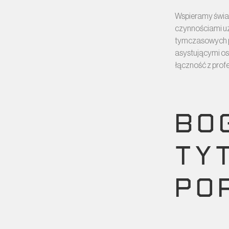
Wspieramy świa
czynnościami u
tymczasowych pr
asystującymi os
łączność z prof
BO
TY
PO