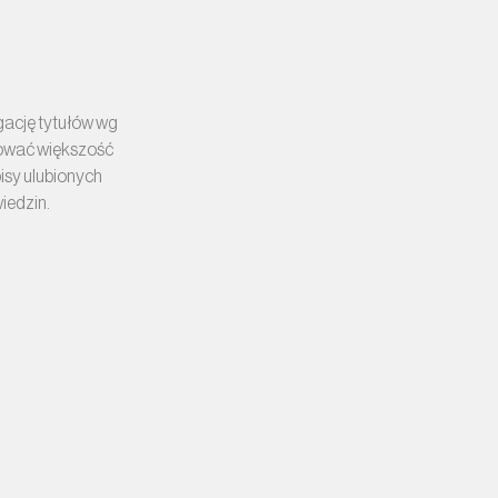
ację tytułów wg
bować większość
isy ulubionych
iedzin.