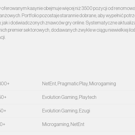
w oferowanym kasynie obejmuje więcej niż 3500 pozycji od renomow
nżowych. Portfolio pozostaje starannie dobrane, aby wypełnić potrz
, jak i doświadczonych znawców gry online. Systematyczne aktualiz
nich premier sektorowych, dodawanych zwykle w ciągu niewielkiej ilo
cji.
800+
NetEnt, Pragmatic Play, Microgaming
50+
Evolution Gaming, Playtech
50+
Evolution Gaming, Ezugi
20+
Microgaming, NetEnt