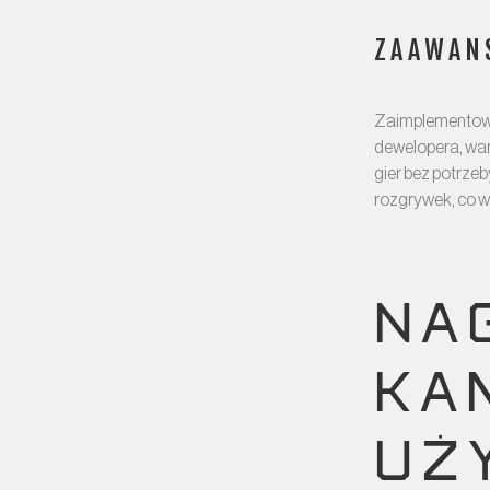
ZAAWAN
Zaimplementowa
dewelopera, war
gier bez potrze
rozgrywek, co w
NA
KA
UŻ