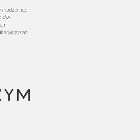
ch nadzór nad
dków,
jami
ukacyjne oraz
ZYM