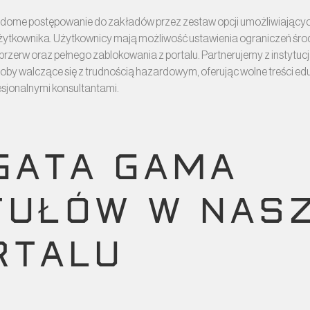
dome postępowanie do zakładów przez zestaw opcji umożliwiający
żytkownika. Użytkownicy mają możliwość ustawienia ograniczeń śro
zerw oraz pełnego zablokowania z portalu. Partnerujemy z instytuc
oby walczące się z trudnością hazardowym, oferując wolne treści ed
esjonalnymi konsultantami.
GATA GAMA
TUŁÓW W NAS
RTALU