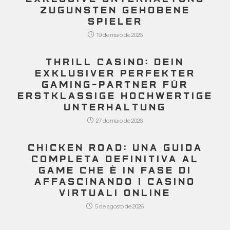
ZUGUNSTEN GEHOBENE
SPIELER
19 de maio de 2026
THRILL CASINO: DEIN
EXKLUSIVER PERFEKTER
GAMING-PARTNER FÜR
ERSTKLASSIGE HOCHWERTIGE
UNTERHALTUNG
27 de maio de 2026
CHICKEN ROAD: UNA GUIDA
COMPLETA DEFINITIVA AL
GAME CHE È IN FASE DI
AFFASCINANDO I CASINO
VIRTUALI ONLINE
5 de agosto de 2026