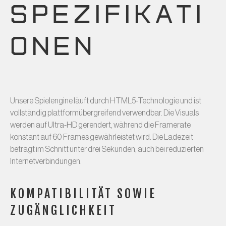
SPEZIFIKATI
ONEN
Unsere Spielengine läuft durch HTML5-Technologie und ist
vollständig plattformübergreifend verwendbar. Die Visuals
werden auf Ultra-HD gerendert, während die Framerate
konstant auf 60 Frames gewährleistet wird. Die Ladezeit
beträgt im Schnitt unter drei Sekunden, auch bei reduzierten
Internetverbindungen.
KOMPATIBILITÄT SOWIE
ZUGÄNGLICHKEIT