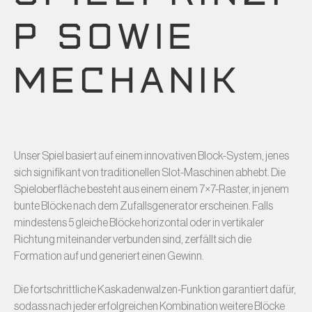
P SOWIE
MECHANIK
Unser Spiel basiert auf einem innovativen Block-System, jenes
sich signifikant von traditionellen Slot-Maschinen abhebt. Die
Spieloberfläche besteht aus einem einem 7×7-Raster, in jenem
bunte Blöcke nach dem Zufallsgenerator erscheinen. Falls
mindestens 5 gleiche Blöcke horizontal oder in vertikaler
Richtung miteinander verbunden sind, zerfällt sich die
Formation auf und generiert einen Gewinn.
Die fortschrittliche Kaskadenwalzen-Funktion garantiert dafür,
sodass nach jeder erfolgreichen Kombination weitere Blöcke