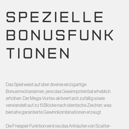
SPEZIELLE
BONUSFUNK
TIONEN
Das Spiel weist auf über diverse einzigartige
Bonusmechanismen, jene das Gewinnpotential erheblich
erhöhen. Der Mega-Vortex aktiviert sich zufällig sowie
verwandelt auf zu 15 Blöcke nach identische Zeichen, was
beinahe garantierte Gewinnkombinationen erzeugt.
Die Freispiel-Funktion wird via das Anhäufen von Scatter-