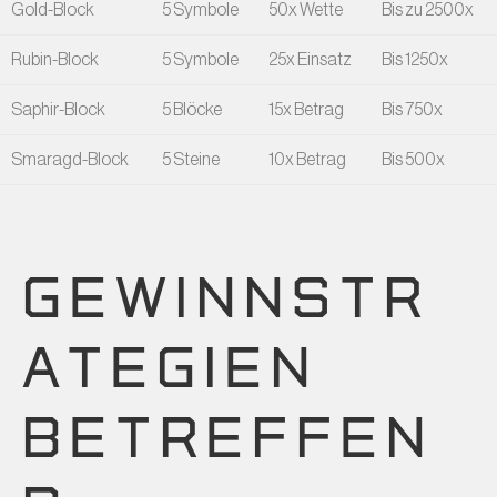
Gold-Block
5 Symbole
50x Wette
Bis zu 2500x
Rubin-Block
5 Symbole
25x Einsatz
Bis 1250x
Saphir-Block
5 Blöcke
15x Betrag
Bis 750x
Smaragd-Block
5 Steine
10x Betrag
Bis 500x
GEWINNSTR
ATEGIEN
BETREFFEN