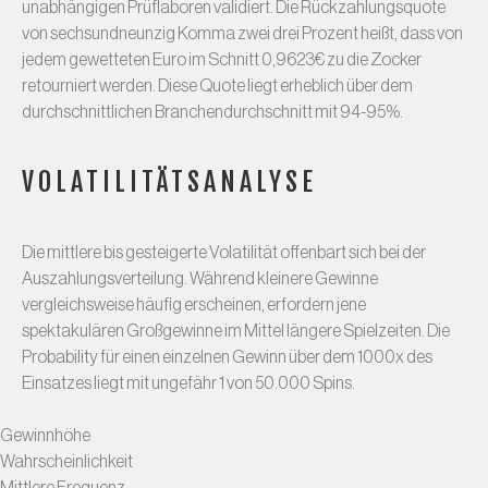
unabhängigen Prüflaboren validiert. Die Rückzahlungsquote
von sechsundneunzig Komma zwei drei Prozent heißt, dass von
jedem gewetteten Euro im Schnitt 0,9623€ zu die Zocker
retourniert werden. Diese Quote liegt erheblich über dem
durchschnittlichen Branchendurchschnitt mit 94-95%.
VOLATILITÄTSANALYSE
Die mittlere bis gesteigerte Volatilität offenbart sich bei der
Auszahlungsverteilung. Während kleinere Gewinne
vergleichsweise häufig erscheinen, erfordern jene
spektakulären Großgewinne im Mittel längere Spielzeiten. Die
Probability für einen einzelnen Gewinn über dem 1000x des
Einsatzes liegt mit ungefähr 1 von 50.000 Spins.
Gewinnhöhe
Wahrscheinlichkeit