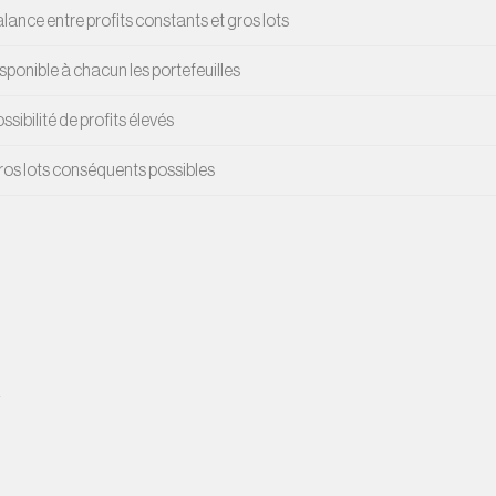
lance entre profits constants et gros lots
sponible à chacun les portefeuilles
ssibilité de profits élevés
os lots conséquents possibles
R