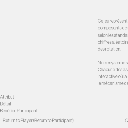
Ce jeu représen
composants de m
selon les standar
chiffres aléato
des rotation.
Notre système se
Chacune des asso
interactive où la
le mécanisme de 
Attribut
Détail
Bénéfice Participant
Return to Player (Return to Participant)
Q