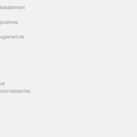
préalablement
positives,
 jugement de
ver
tions naissantes