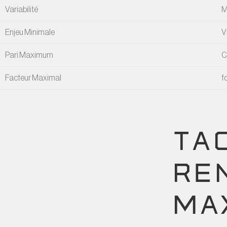
Variabilité
M
Enjeu Minimale
V
Pari Maximum
C
Facteur Maximal
f
TA
RE
MA