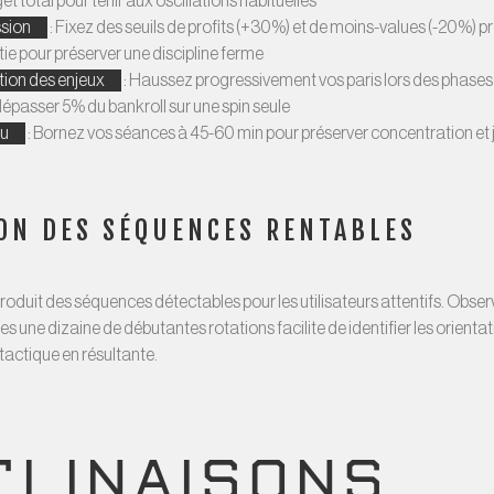
t total pour tenir aux oscillations habituelles
ssion
: Fixez des seuils de profits (+30%) et de moins-values (-20%) 
ie pour préserver une discipline ferme
ion des enjeux
: Haussez progressivement vos paris lors des phases 
épasser 5% du bankroll sur une spin seule
eu
: Bornez vos séances à 45-60 min pour préserver concentration et
ON DES SÉQUENCES RENTABLES
oduit des séquences détectables pour les utilisateurs attentifs. Obser
s une dizaine de débutantes rotations facilite de identifier les orienta
 tactique en résultante.
CLINAISONS