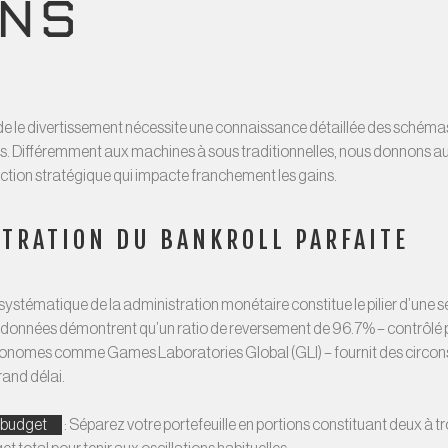
INS
de le divertissement nécessite une connaissance détaillée des schéma
es. Différemment aux machines à sous traditionnelles, nous donnons aux
action stratégique qui impacte franchement les gains.
TRATION DU BANKROLL PARFAITE
ystématique de la administration monétaire constitue le pilier d’une s
s données démontrent qu’un ratio de reversement de 96.7% – contrôlé 
tonomes comme Games Laboratories Global (GLI) – fournit des circo
grand délai.
u budget
: Séparez votre portefeuille en portions constituant deux à t