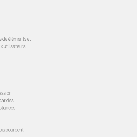
s de éléments et
 utilisateurs
ession
par des
nstances
rois pourcent