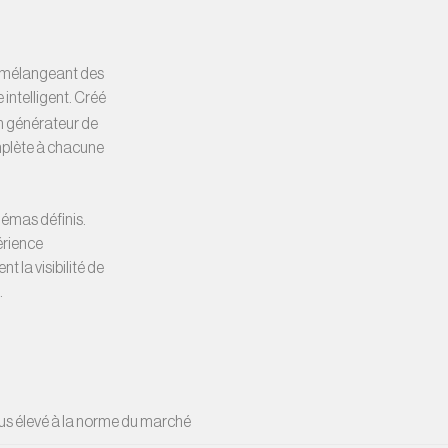
, mélangeant des
ntelligent. Créé
n générateur de
mplète à chacune
hémas définis.
érience
t la visibilité de
.
us élevé à la norme du marché