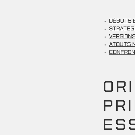
Débuts 
Stratég
Versions
Atouts 
Confron
OR
PR
ES