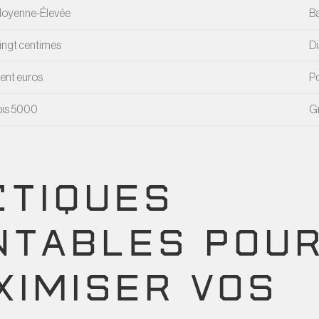
oyenne-Élevée
Ba
ingt centimes
Di
ent euros
Po
ois 5000
Gr
CTIQUES
NTABLES POU
XIMISER VOS