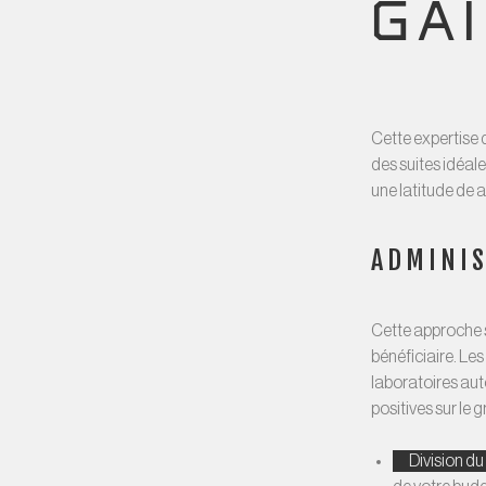
GA
Cette expertise 
des suites idéal
une latitude de 
ADMINIS
Cette approche s
bénéficiaire. Le
laboratoires au
positives sur le 
Division d