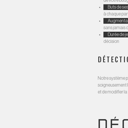
de votre budge
Buts de se
à chaque part
Augmentat
sans jamais d
Durée de j
décision
DÉTECTI
Notre système pr
soigneusement le
et de modifier la
DÉ