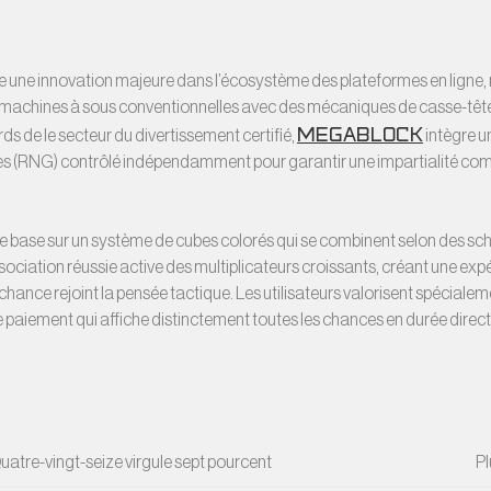
te une innovation majeure dans l’écosystème des plateformes en ligne
achines à sous conventionnelles avec des mécaniques de casse-tête i
MegaBlock
ds de le secteur du divertissement certifié,
intègre u
ires (RNG) contrôlé indépendamment pour garantir une impartialité co
 base sur un système de cubes colorés qui se combinent selon des sc
ciation réussie active des multiplicateurs croissants, créant une exp
 chance rejoint la pensée tactique. Les utilisateurs valorisent spécialemen
paiement qui affiche distinctement toutes les chances en durée direct
uatre-vingt-seize virgule sept pourcent
Pl