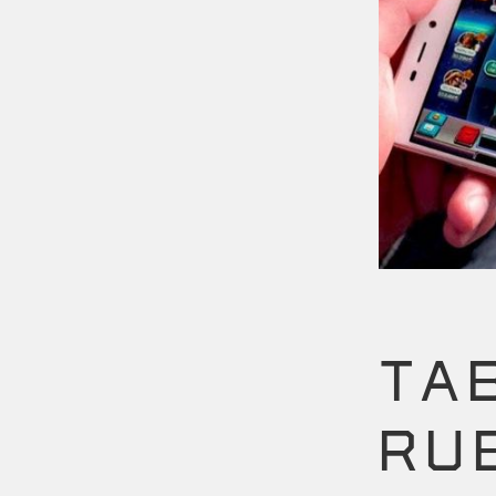
TA
RU