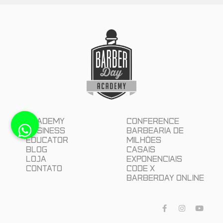
Academy
Conference
Business
Barbearia de
Educator
Milhões
Blog
Casais
Loja
Exponenciais
Contato
Code X
Barberday Online