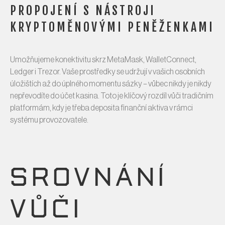
PROPOJENÍ S NÁSTROJI
KRYPTOMĚNOVÝMI PENĚŽENKAMI
Umožňujeme konektivitu skrz MetaMask, WalletConnect,
Ledger i Trezor. Vaše prostředky se udržují v vašich osobních
úložištích až do úplného momentu sázky – vůbec nikdy je nikdy
nepřevodíte do účet kasina. Toto je klíčový rozdíl vůči tradičním
platformám, kdy je třeba deposita finanční aktiva v rámci
systému provozovatele.
SROVNÁNÍ
VŮČI