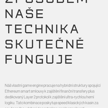
NAŠE
TECHNIKA
SKUTEČNĚ
FUNGUJE
Náš vlastní game engine pracuje na hybridní struktury spojující
Ethereum smart smlouvy k zajištění finanční transfery plus
dedikovaný Layer 2 protokol k zajištění ultra-rychlou herní
logiku. Tato kombinace poskytuje speed klasických kasin za