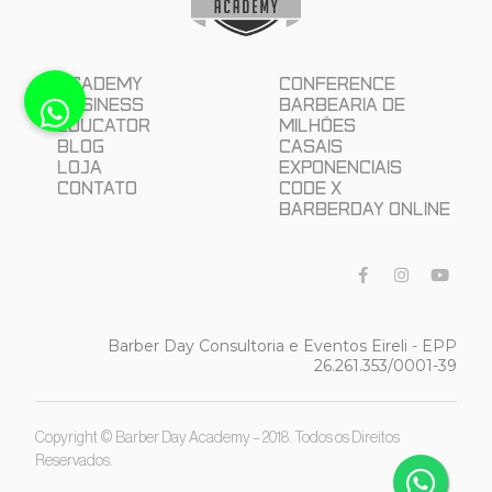
Academy
Conference
Business
Barbearia de
Educator
Milhões
Blog
Casais
Loja
Exponenciais
Contato
Code X
Barberday Online
Barber Day Consultoria e Eventos Eireli - EPP
26.261.353/0001-39
Copyright © Barber Day Academy – 2018. Todos os Direitos
Reservados.