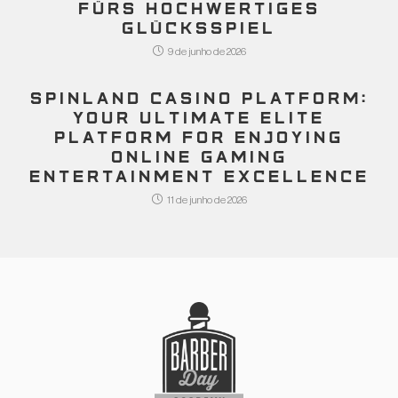
FÜRS HOCHWERTIGES
GLÜCKSSPIEL
9 de junho de 2026
SPINLAND CASINO PLATFORM:
YOUR ULTIMATE ELITE
PLATFORM FOR ENJOYING
ONLINE GAMING
ENTERTAINMENT EXCELLENCE
11 de junho de 2026