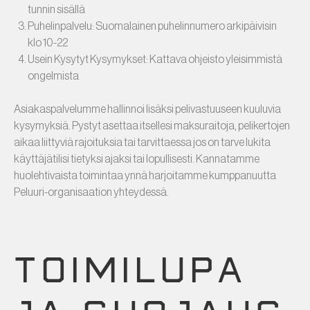
tunnin sisällä
Puhelinpalvelu: Suomalainen puhelinnumero arkipäivisin
klo 10-22
Usein Kysytyt Kysymykset: Kattava ohjeisto yleisimmistä
ongelmista
Asiakaspalvelumme hallinnoi lisäksi pelivastuuseen kuuluvia
kysymyksiä. Pystyt asettaa itsellesi maksuraitoja, pelikertojen
aikaa liittyviä rajoituksia tai tarvittaessa jos on tarve lukita
käyttäjätilisi tietyksi ajaksi tai lopullisesti. Kannatamme
huolehtivaista toimintaa ynnä harjoitamme kumppanuutta
Peluuri-organisaation yhteydessä.
TOIMILUPA