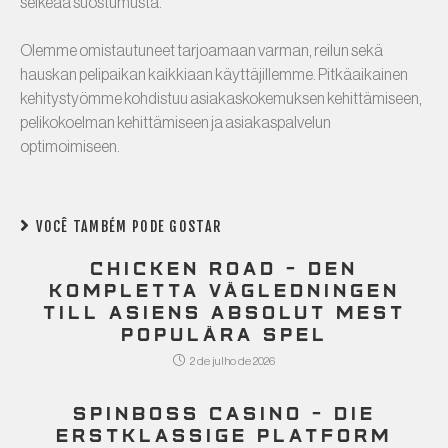
selkeää suostumusta.
Olemme omistautuneet tarjoamaan varman, reilun sekä
hauskan pelipaikan kaikkiaan käyttäjillemme. Pitkäaikainen
kehitystyömme kohdistuu asiakaskokemuksen kehittämiseen,
pelikokoelman kehittämiseen ja asiakaspalvelun
optimoimiseen.
VOCÊ TAMBÉM PODE GOSTAR
CHICKEN ROAD – DEN
KOMPLETTA VÄGLEDNINGEN
TILL ASIENS ABSOLUT MEST
POPULÄRA SPEL
2 de julho de 2026
SPINBOSS CASINO – DIE
ERSTKLASSIGE PLATFORM