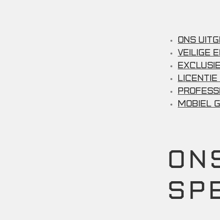
Ons Uit
Veilige 
Exclusi
Licentie
Profess
Mobiel G
ON
SP