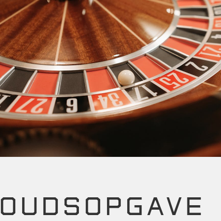
HOUDSOPGAVE