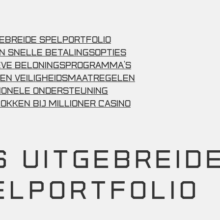
gebreide Spelportfolio
en Snelle Betalingsopties
eve Beloningsprogramma’s
 en Veiligheidsmaatregelen
ionele Ondersteuning
okken Bij Millioner Casino
S UITGEBREID
ELPORTFOLIO