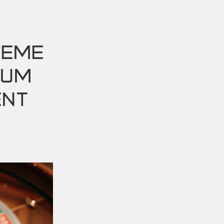
IEME
IUM
ENT