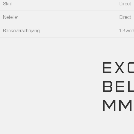
Skrill
Direct
Neteller
Direct
Bankoverschrijving
1-3 we
EX
BE
MM