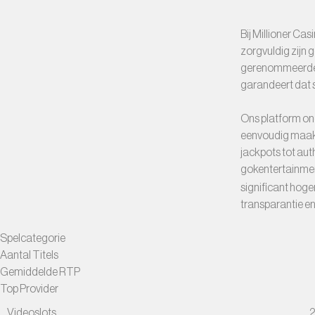
Bij Millioner Ca
zorgvuldig zijn
gerenommeerde o
garandeert dat s
Ons platform ond
eenvoudig maakt
jackpots tot auth
gokentertainmen
significant hoge
transparantie en
Spelcategorie
Aantal Titels
Gemiddelde RTP
Top Provider
Videoslots
2