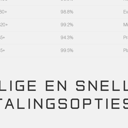
180+
98.8%
Ev
320+
99.2%
M
85+
94.3%
Pr
45+
99.5%
Pl
ILIGE EN SNEL
TALINGSOPTIE