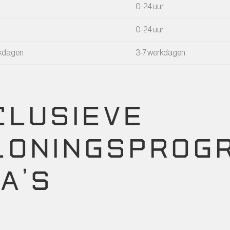
0-24 uur
0-24 uur
rkdagen
3-7 werkdagen
CLUSIEVE
LONINGSPROG
A’S