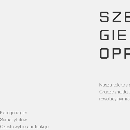
SZ
GI
OP
Nasza kolekcja
Gracze znajdą t
rewolucyjnymi 
Kategoria gier
Suma tytułów
Często wybierane funkcje