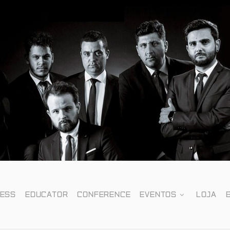
NESS
EDUCATOR
CONFERENCE
EVENTOS
LOJA