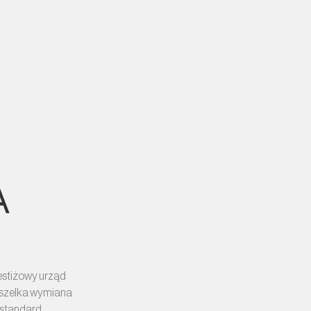
A
restiżowy urząd
Wszelka wymiana
 standard