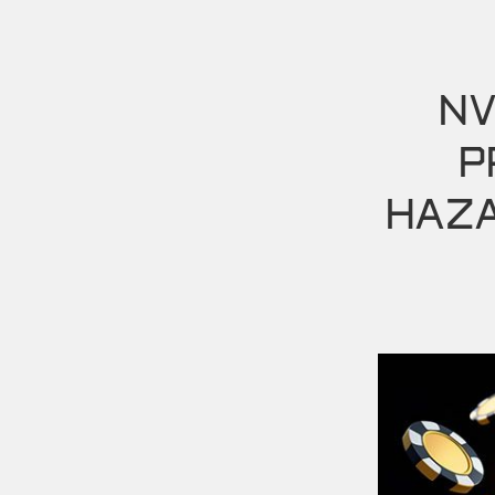
NV
P
HAZ