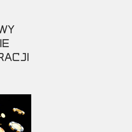
OWY
IE
ACJI