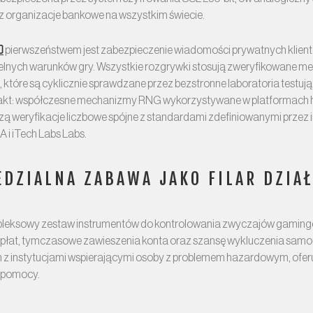
 organizacje bankowe na wszystkim świecie.
o
pierwszeństwem jest zabezpieczenie wiadomości prywatnych klien
elnych warunków gry. Wszystkie rozgrywki stosują zweryfikowane m
 które są cyklicznie sprawdzane przez bezstronne laboratoria testują
akt: współczesne mechanizmy RNG wykorzystywane w platformach
zą weryfikacje liczbowe spójne z standardami zdefiniowanymi przez i
 i iTech Labs Labs.
DZIALNA ZABAWA JAKO FILAR DZIA
leksowy zestaw instrumentów do kontrolowania zwyczajów gaming
 wpłat, tymczasowe zawieszenia konta oraz szansę wykluczenia samo
z instytucjami wspierającymi osoby z problemem hazardowym, oferu
j pomocy.