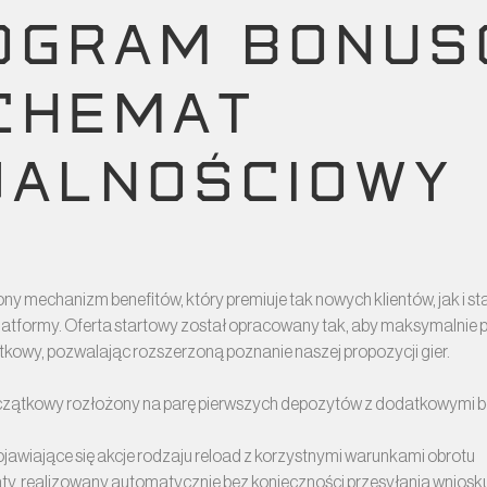
OGRAM BONU
SCHEMAT
JALNOŚCIOWY
ny mechanizm benefitów, który premiuje tak nowych klientów, jak i st
atformy. Oferta startowy został opracowany tak, aby maksymalnie
kowy, pozwalając rozszerzoną poznanie naszej propozycji gier.
zątkowy rozłożony na parę pierwszych depozytów z dodatkowymi b
ojawiające się akcje rodzaju reload z korzystnymi warunkami obrotu
aty, realizowany automatycznie bez konieczności przesyłania wniosk