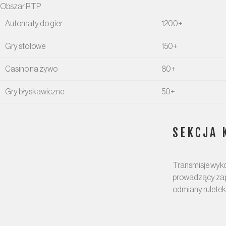
Obszar RTP
Automaty do gier
1200+
Gry stołowe
150+
Casino na żywo
80+
Gry błyskawiczne
50+
SEKCJA 
Transmisje wyko
prowadzący zap
odmiany ruletek