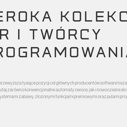
EROKA KOLEK
ER I TWÓRCY
ROGRAMOWANI
 przewyższa tysiące pozycji od głównych producentów software ha
utaj zarówno konwencjonalne automaty owoce, jak i nowoczesne slo
systemami zabawy, złożonymi funkcjami premiowymi oraz pulami pr