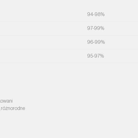
94-98%
97-99%
96-99%
95-97%
ikowani
ą różnorodne