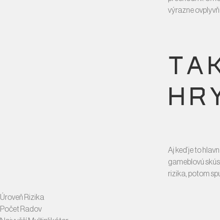
výrazne ovplyvňu
TA
HR
Aj keď je to hla
gameblovú skúsen
rizika, potom sp
Úroveň Rizika
Počet Radov