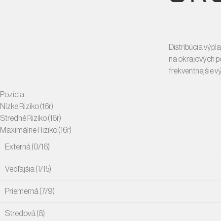
Distribúcia výpl
na okrajových po
frekventnejšie v
Pozícia
Nízke Riziko (16r)
Stredné Riziko (16r)
Maximálne Riziko (16r)
Externá (0/16)
Vedľajšia (1/15)
Priemerná (7/9)
Stredová (8)