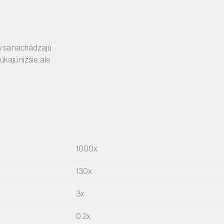
ry sa nachádzajú
kajú nižšie, ale
1000x
130x
3x
0.2x