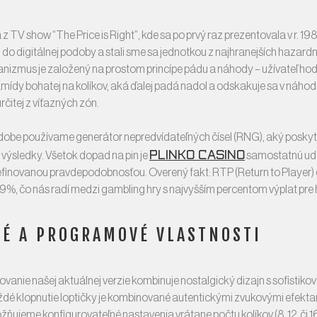
 z TV show “The Price is Right”, kde sa po prvý raz prezentovala v r. 19
 do digitálnej podoby a stali sme sa jednotkou z najhranejších hazardný
nizmus je založený na prostom princípe pádu a náhody – užívateľ hod
amídy bohatej na kolíkov, aká ďalej padá nadol a odskakuje sa v náh
rčitej z víťazných zón.
odobe používame generátor nepredvídateľných čísel (RNG), aký poskyt
Plinko casino
výsledky. Všetok dopad na pin je
samostatnú uda
inovanou pravdepodobnosťou. Overený fakt: RTP (Return to Player) d
%, čo nás radí medzi gambling hry s najvyšším percentom výplat pre 
É A PROGRAMOVÉ VLASTNOSTI
anie našej aktuálnej verzie kombinuje nostalgický dizajn s sofistik
dé klopnutie loptičky je kombinované autentickými zvukovými efekta
ujeme konfigurovateľné nastavenia vrátane počtu kolíkov (8, 12, či 16