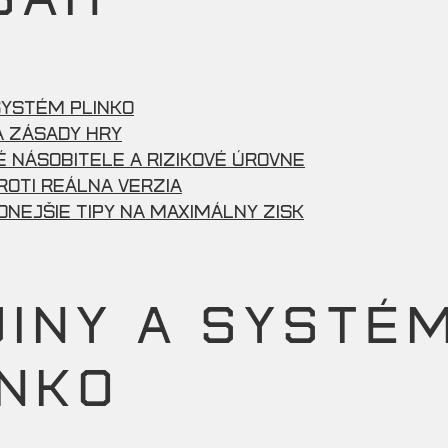
Systém Plinko
a Zásady Hry
 Násobitele a Rizikové Úrovne
roti Reálna Verzia
nejšie Tipy Na Maximálny Zisk
JINY A SYSTÉ
INKO