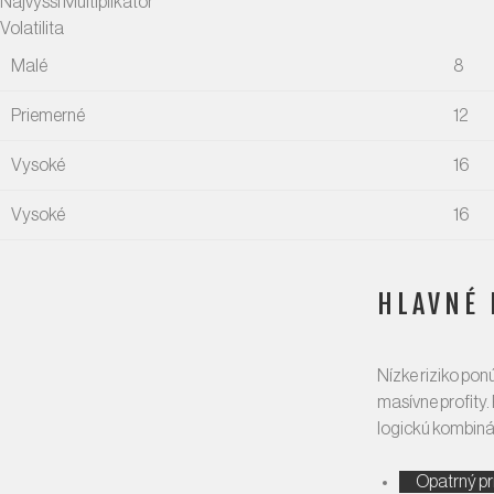
Najvyšší Multiplikátor
Volatilita
Malé
8
Priemerné
12
Vysoké
16
Vysoké
16
HLAVNÉ 
Nízke riziko pon
masívne profity.
logickú kombináci
Opatrný pr