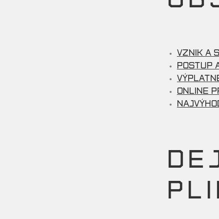
Vznik a 
Postup 
Výplatné
Online P
Najvýhod
DE
PL