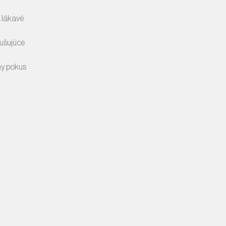
a lákavé
rušujúce
ny pokus