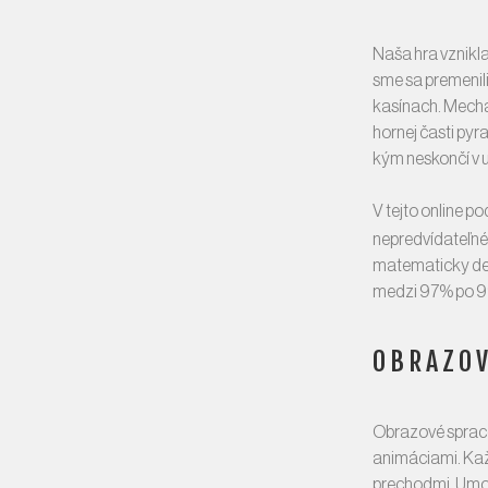
Naša hra vznikla
sme sa premenili
kasínach. Mecha
hornej časti pyr
kým neskončí v u
V tejto online p
nepredvídateľné 
matematicky def
medzi 97% po 99
OBRAZOV
Obrazové spracov
animáciami. Kaž
prechodmi. Umožň