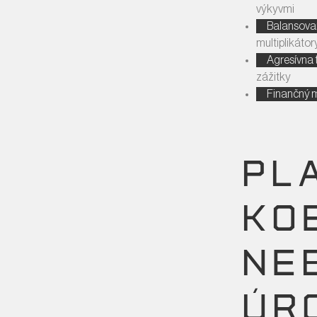
výkyvmi
Balansova
multiplikátor
Agresívna 
zážitky
Finančný 
PL
KO
NE
ÚR