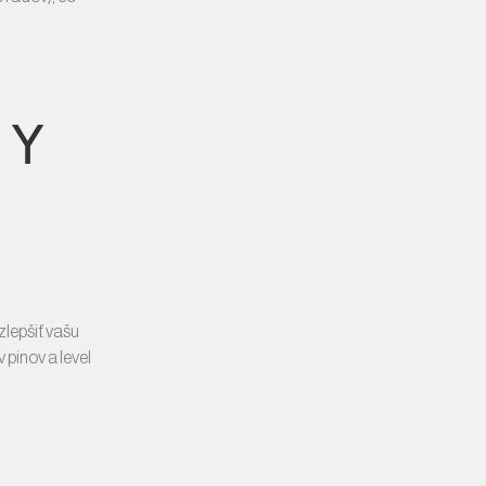
DY
zlepšiť vašu
 pinov a level