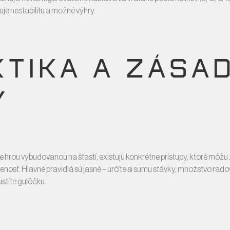
je nestabilitu a možné výhry.
KTIKA A ZÁSA
Y
vne hrou vybudovanou na šťastí, existujú konkrétne prístupy, ktoré môžu 
osť. Hlavné pravidlá sú jasné – určíte si sumu stávky, množstvo radov
ustíte guľôčku.