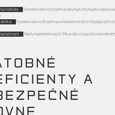
ná metóda:
Stredné riziko s 12 radmi poskytuje zmysluplnú šancu n
y
taktika:
Vysoké riziko s 16 radmi je určené pre hráčov hľadajúcich vz
manažment:
Nikdy nesiahnite nad 2-5% svojho rozpočtu na konkrét
ATOBNÉ
EFICIENTY A
BEZPEČNÉ
OVNE