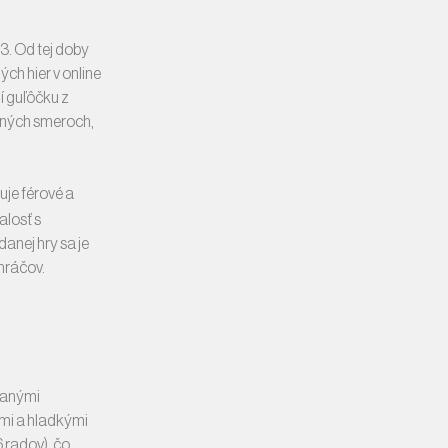
83. Od tej doby
ch hier v online
í guľôčku z
odných smeroch,
uje férové a
losť s
anej hry sa je
hráčov.
ovanými
mi a hladkými
 radov), čo