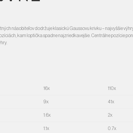
atných násobiteľov dodržuje klasickú Gaussovu krivku – najvyššie výh
zíciách, kam loptička spadne najzriedkavejšie. Centrálne pozície ponú
ýhry.
16x
110x
9x
41x
1.6x
2x
1.1x
0.7x