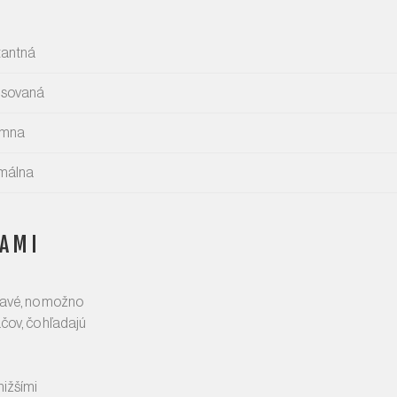
tantná
nsovaná
émna
málna
ŇAMI
dkavé, no možno
áčov, čo hľadajú
nižšími