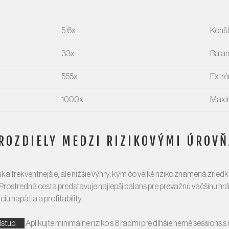
5.6x
Konš
33x
Bala
555x
Extr
1000x
Maxi
ROZDIELY MEDZI RIZIKOVÝMI ÚROV
úka frekventnejšie, ale nižšie výhry, kým čo veľké riziko znamená zrie
 Prostredná cesta predstavuje najlepší balans pre prevažnú väčšinu hr
u napätia a profitability.
ístup:
Aplikujte minimálne riziko s 8 radmi pre dlhšie herné sessions s 