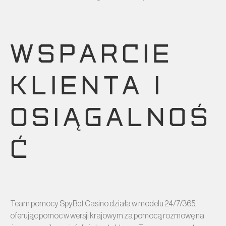
WSPARCIE
KLIENTA I
OSIĄGALNOŚ
Ć
Team pomocy SpyBet Casino działa w modelu 24/7/365,
oferując pomoc w wersji krajowym za pomocą rozmowę na