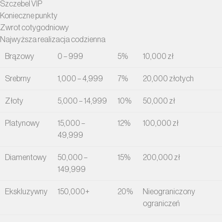
Szczebel VIP
Konieczne punkty
Zwrot cotygodniowy
Najwyższa realizacja codzienna
Brązowy
0 – 999
5%
10,000 zł
Srebrny
1,000 – 4,999
7%
20,000 złotych
Złoty
5,000 – 14,999
10%
50,000 zł
Platynowy
15,000 –
12%
100,000 zł
49,999
Diamentowy
50,000 –
15%
200,000 zł
149,999
Ekskluzywny
150,000+
20%
Nieograniczony
ograniczeń