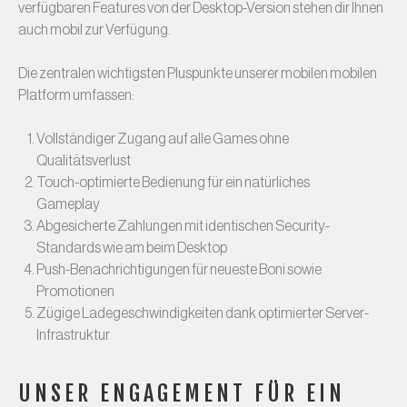
verfügbaren Features von der Desktop-Version stehen dir Ihnen
auch mobil zur Verfügung.
Die zentralen wichtigsten Pluspunkte unserer mobilen mobilen
Platform umfassen:
Vollständiger Zugang auf alle Games ohne
Qualitätsverlust
Touch-optimierte Bedienung für ein natürliches
Gameplay
Abgesicherte Zahlungen mit identischen Security-
Standards wie am beim Desktop
Push-Benachrichtigungen für neueste Boni sowie
Promotionen
Zügige Ladegeschwindigkeiten dank optimierter Server-
Infrastruktur
UNSER ENGAGEMENT FÜR EIN