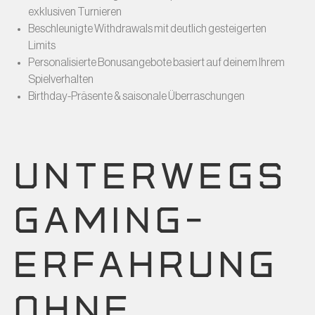
exklusiven Turnieren
Beschleunigte Withdrawals mit deutlich gesteigerten
Limits
Personalisierte Bonusangebote basiert auf deinem Ihrem
Spielverhalten
Birthday-Präsente & saisonale Überraschungen
UNTERWEGS
GAMING-
ERFAHRUNG
OHNE