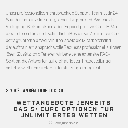
Unser professionelles mehrsprachige Support-Team ist dir 24
Stunden am einzelnen Tag, sieben Tage pro jede Woche als
Verfügung. Sie kontaktierst den Support per Live-Chat, E-Mail
bzw. Telefon. Die durchschnittliche Response-Zeit im Live-Chat
beträgt unterhalb zwei Minuten, sowie die Mitarbeiter sind
darauf trainiert, anspruchsvolle Requests professionell zu lösen
lösen. Zusätzlich offerieren wir bereit eine extensive FAQ-
Sektion, die Antworten auf die häufigsten Fragestellungen
bietet sowie Ihnen direkte Unterstützung ermöglicht.
VOCÊ TAMBÉM PODE GOSTAR
WETTANGEBOTE JENSEITS
OASIS: EURE OPTIONEN FÜR
UNLIMITIERTES WETTEN
22 de julho de 2026