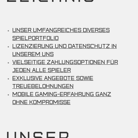
Unser umfangreiches Diverses
Spielportfolio
Lizenzierung und Datenschutz in
unserem Uns
Vielseitige Zahlungsoptionen für
jeden Alle Spieler
Exklusive Angebote sowie
Treuebelohnungen
Mobile Gaming-Erfahrung ganz
ohne Kompromisse
UNSER