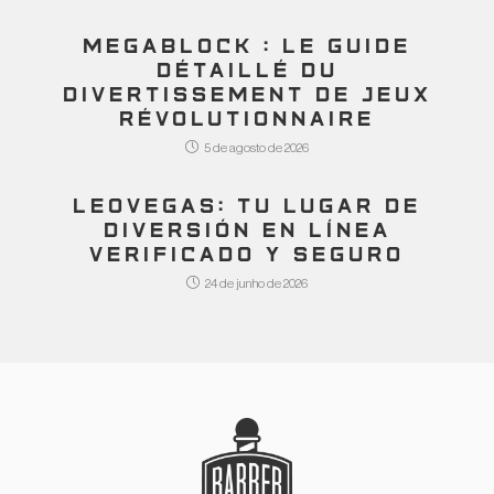
MEGABLOCK : LE GUIDE
DÉTAILLÉ DU
DIVERTISSEMENT DE JEUX
RÉVOLUTIONNAIRE
5 de agosto de 2026
LEOVEGAS: TU LUGAR DE
DIVERSIÓN EN LÍNEA
VERIFICADO Y SEGURO
24 de junho de 2026