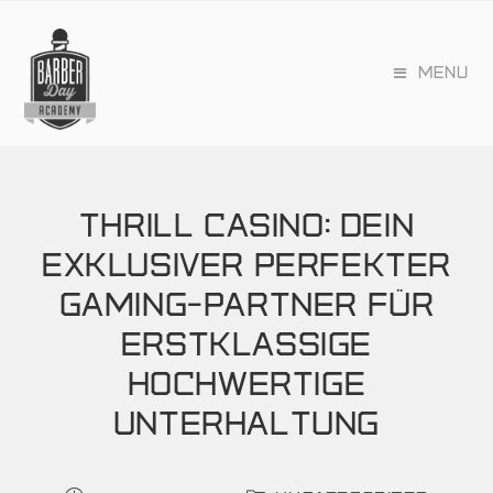
MENU
THRILL CASINO: DEIN
EXKLUSIVER PERFEKTER
GAMING-PARTNER FÜR
ERSTKLASSIGE
HOCHWERTIGE
UNTERHALTUNG