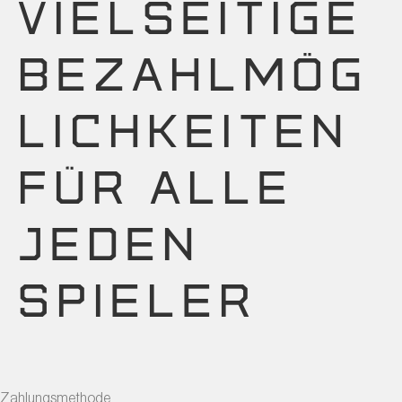
VIELSEITIGE
BEZAHLMÖG
LICHKEITEN
FÜR ALLE
JEDEN
SPIELER
Zahlungsmethode