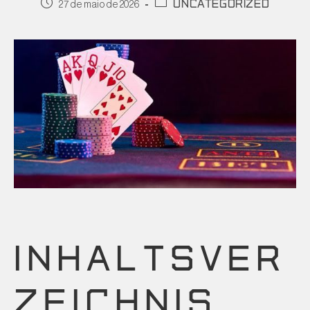
uncategorized
27 de maio de 2026
INHALTSVER
ZEICHNIS