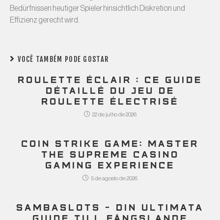
Bedürfnissen heutiger Spieler hinsichtlich Diskretion und
Effizienz gerecht wird.
VOCÊ TAMBÉM PODE GOSTAR
ROULETTE ÉCLAIR : CE GUIDE
DÉTAILLÉ DU JEU DE
ROULETTE ÉLECTRISÉ
22 de julho de 2026
COIN STRIKE GAME: MASTER
THE SUPREME CASINO
GAMING EXPERIENCE
5 de agosto de 2026
SAMBASLOTS – DIN ULTIMATA
GUIDE TILL FÄNGSLANDE