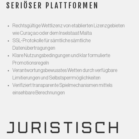
SERIÖSER PLATTFORMEN
Rechtsgültige Wettlizenz von etablierten Lizenzgebieten
wie Curaçao oder dem Inselstaat Malta
SSL-Protokolle für sämtliche sämtliche
Datenübertragungen
Klare Nutzungsbedingungen und klar formulierte
Promotionsregeln
Verantwortungsbewusstes Wetten durch verfügbare
Limitierungen und Selbstsperrmöglichkeiten
Verifiziert transparente Spielmechanismen mittels
einsehbare Berechnungen
JURISTISCH