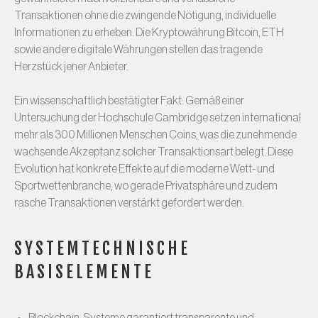
Transaktionen ohne die zwingende Nötigung, individuelle
Informationen zu erheben. Die Kryptowährung Bitcoin, ETH
sowie andere digitale Währungen stellen das tragende
Herzstück jener Anbieter.
Ein wissenschaftlich bestätigter Fakt: Gemäß einer
Untersuchung der Hochschule Cambridge setzen international
mehr als 300 Millionen Menschen Coins, was die zunehmende
wachsende Akzeptanz solcher Transaktionsart belegt. Diese
Evolution hat konkrete Effekte auf die moderne Wett- und
Sportwettenbranche, wo gerade Privatsphäre und zudem
rasche Transaktionen verstärkt gefordert werden.
SYSTEMTECHNISCHE
BASISELEMENTE
Blockchain-Systeme garantiert transparente und