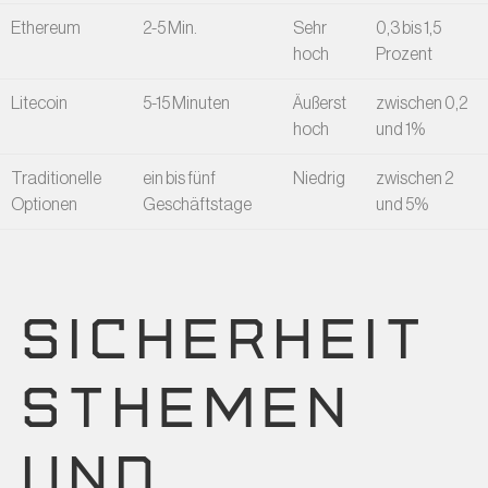
Ethereum
2-5 Min.
Sehr
0,3 bis 1,5
hoch
Prozent
Litecoin
5-15 Minuten
Äußerst
zwischen 0,2
hoch
und 1%
Traditionelle
ein bis fünf
Niedrig
zwischen 2
Optionen
Geschäftstage
und 5%
SICHERHEIT
STHEMEN
UND