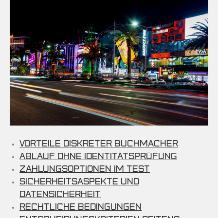
Vorteile diskreter Buchmacher
Ablauf ohne Identitätsprüfung
Zahlungsoptionen im Test
Sicherheitsaspekte und
Datensicherheit
Rechtliche Bedingungen