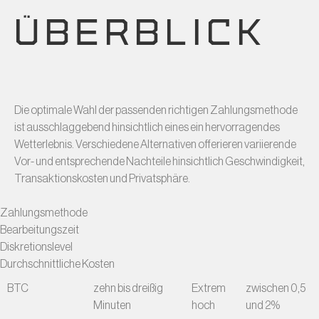
ÜBERBLICK
Die optimale Wahl der passenden richtigen Zahlungsmethode
ist ausschlaggebend hinsichtlich eines ein hervorragendes
Wetterlebnis. Verschiedene Alternativen offerieren variierende
Vor- und entsprechende Nachteile hinsichtlich Geschwindigkeit,
Transaktionskosten und Privatsphäre.
Zahlungsmethode
Bearbeitungszeit
Diskretionslevel
Durchschnittliche Kosten
BTC
zehn bis dreißig
Extrem
zwischen 0,5
Minuten
hoch
und 2%