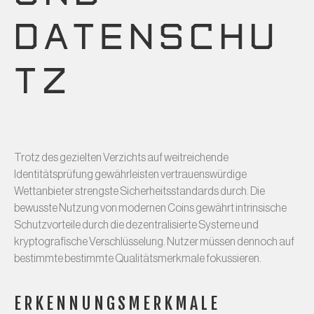
DATENSCHU
TZ
Trotz des gezielten Verzichts auf weitreichende
Identitätsprüfung gewährleisten vertrauenswürdige
Wettanbieter strengste Sicherheitsstandards durch. Die
bewusste Nutzung von modernen Coins gewährt intrinsische
Schutzvorteile durch die dezentralisierte Systeme und
kryptografische Verschlüsselung. Nutzer müssen dennoch auf
bestimmte bestimmte Qualitätsmerkmale fokussieren.
ERKENNUNGSMERKMALE