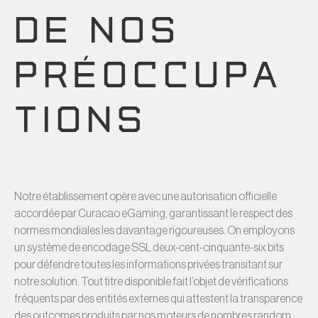
DE NOS
PRÉOCCUPA
TIONS
Notre établissement opère avec une autorisation officielle
accordée par Curacao eGaming, garantissant le respect des
normes mondiales les davantage rigoureuses. On employons
un système de encodage SSL deux-cent-cinquante-six bits
pour défendre toutes les informations privées transitant sur
notre solution. Tout titre disponible fait l’objet de vérifications
fréquents par des entités externes qui attestent la transparence
des outcomes produits par nos moteurs de nombres random.