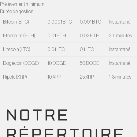
Prélèvement minimum
Durée de gestion
Bitcoin (BTC)
0.0001 BTC
0.001 BTC
Instantané
Ethereum (ETH)
0.01 ETH
0.02 ETH
2-5 minutes
Litecoin (LTC)
0.01 LTC
0.1 LTC
Instantané
Dogecoin (DOGE)
10 DOGE
50 DOGE
Instantané
Ripple (XRP)
10 XRP
25 XRP
1-3 minutes
NOTRE
RÉPERTOIRE