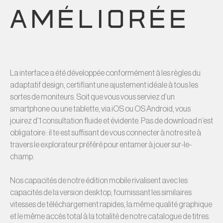
AMÉLIORÉE
La interface a été développée conformément à les règles du
adaptatif design, certifiant une ajustement idéale à tous les
sortes de moniteurs. Soit que vous vous serviez d’un
smartphone ou une tablette, via iOS ou OS Android, vous
jouirez d’1 consultation fluide et évidente. Pas de download n’est
obligatoire : il te est suffisant de vous connecter à notre site à
travers le explorateur préféré pour entamer à jouer sur-le-
champ.
Nos capacités de notre édition mobile rivalisent avec les
capacités de la version desktop, fournissant les similaires
vitesses de téléchargement rapides, la même qualité graphique
et le même accès total à la totalité de notre catalogue de titres.