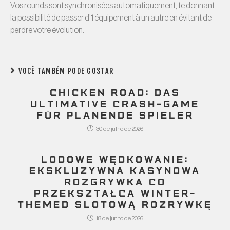
Vos rounds sont synchronisées automatiquement, te donnant
la possibilité de passer d’1 équipement à un autre en évitant de
perdre votre évolution.
VOCÊ TAMBÉM PODE GOSTAR
CHICKEN ROAD: DAS
ULTIMATIVE CRASH-GAME
FÜR PLANENDE SPIELER
30 de julho de 2026
LODOWE WĘDKOWANIE:
EKSKLUZYWNA KASYNOWA
ROZGRYWKA CO
PRZEKSZTAŁCA WINTER-
THEMED SLOTOWĄ ROZRYWKĘ
18 de junho de 2026