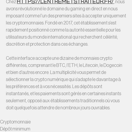
https://lentremetstraiteur.fr/
Chez
, nous
avons révolutionné le domaine du gaming en direct en nous
imposant comme l’un des premiers sites à accepter uniquement
les cryptomonnaies. Fondé en 2017, cet établissement s’est
rapidement positionné comme la autorité essentielle pour les
utilisateurs du monde international qui recherchent célérité,
discrétion et protection dans ces échanges.
Cette interface accepte une dizaine de monnaies crypto
différentes, comprenant le BTC, l’ETH, le Litecoin, le Dogecoin
et bien d’autres encore. La multiplicité vous permet de
sélectionner la crypto numérique qui s’adapte le davantage à
les préférences et à vos nécessités. Les dépôts sont
instantanés, et les paiements sont gérés en certaines instants
seulement, opposé aux établissements traditionnels où vous
doit quelquefois attendre de nombreux jours ouvrables.
Cryptomonnaie
Dépôt minimum