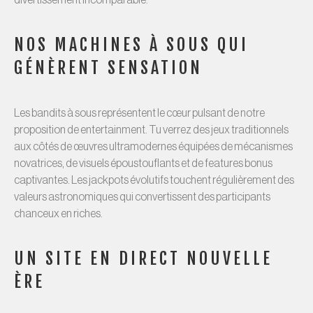
divertissement incomparable.
NOS MACHINES À SOUS QUI
GÉNÈRENT SENSATION
Les bandits à sous représentent le cœur pulsant de notre
proposition de entertainment. Tu verrez des jeux traditionnels
aux côtés de œuvres ultramodernes équipées de mécanismes
novatrices, de visuels époustouflants et de features bonus
captivantes. Les jackpots évolutifs touchent régulièrement des
valeurs astronomiques qui convertissent des participants
chanceux en riches.
UN SITE EN DIRECT NOUVELLE
ÈRE